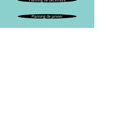
Planning de décembre
Planning de janvier
Planning de février
Planning de mars
Planning de avril
Planning de mai
Planning de juin/juillet
Centre D'Animation La
Séguinière
6 Place Grignion de Montfort
49280 La SEGUINIERE