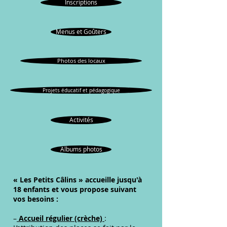
Inscriptions
Menus et Goûters
Photos des locaux
Projets éducatif et pédagogique
Activités
Albums photos
« Les Petits Câlins » accueille jusqu'à
18 enfants
et
vous propose suivant
vos besoins :
–
Accueil régulier (crèche)
: